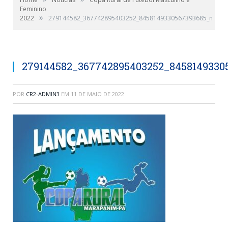
Feminino
»
2022
279144582_367742895403252_8458149330567393685_n
279144582_367742895403252_8458149330
POR
CR2-ADMIN3
EM
11 DE MAIO DE 2022