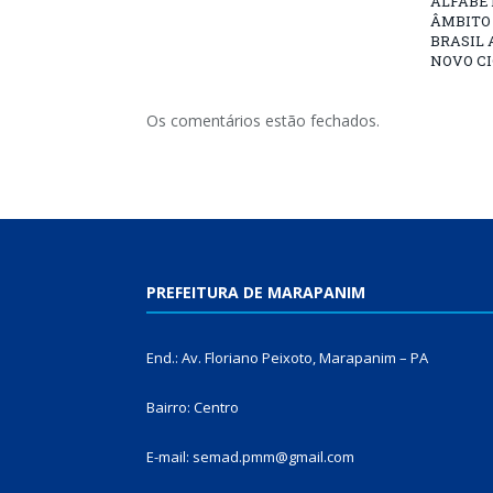
ALFABE
ÂMBITO
BRASIL 
NOVO C
Os comentários estão fechados.
PREFEITURA DE MARAPANIM
End.: Av. Floriano Peixoto, Marapanim – PA
Bairro: Centro
E-mail: semad.pmm@gmail.com