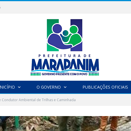
6
NICÍPIO
O GOVERNO
PUBLICAÇÕES OFICIAIS
e Condutor Ambiental de Trilhas e Caminhada