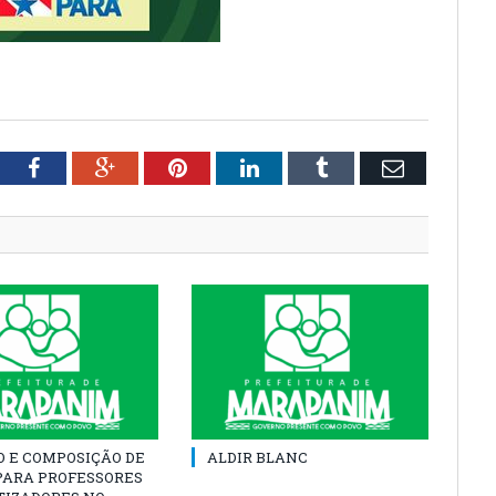
tter
Facebook
Google+
Pinterest
LinkedIn
Tumblr
Email
O E COMPOSIÇÃO DE
ALDIR BLANC
PARA PROFESSORES