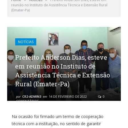
reunião no Instituto de Assistência Técnica e Extensão Rural
(Emater-Pa)
NOTÍCIAS
Prefeito Anderson Dias, esteve
em reunião no Instituto de
Assistência Técnica e Extensão
Rural (Emater-Pa)
por
CR2-ADMIN3
em
14 DE FEVEREIRO DE 2022
0
COMENTÁRIOS
Na ocasião foi firmado um termo de cooperação
técnica com a instituição, no sentido de garantir