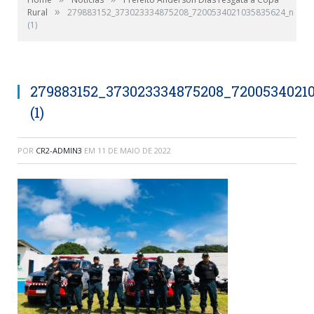
»
Rural
279883152_373023334875208_7200534021035835624_n
(1)
279883152_373023334875208_7200534021
(1)
POR
CR2-ADMIN3
EM
11 DE MAIO DE 2022