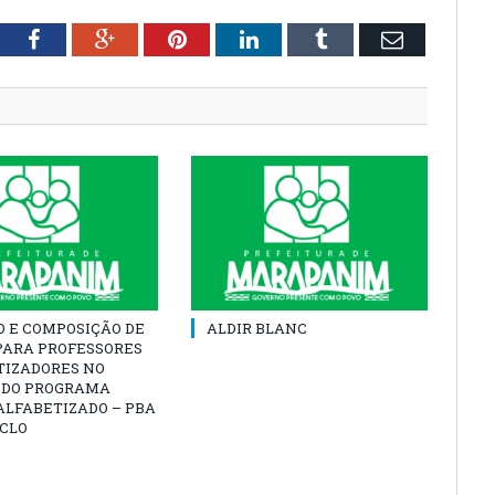
tter
Facebook
Google+
Pinterest
LinkedIn
Tumblr
Email
O E COMPOSIÇÃO DE
ALDIR BLANC
PARA PROFESSORES
TIZADORES NO
 DO PROGRAMA
ALFABETIZADO – PBA
ICLO