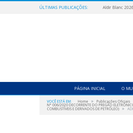
ÚLTIMAS PUBLICAÇÕES:
Aldir Blanc 202
PÁGINA INICIAL
O MU
»
VOCÊ ESTÁ EM:
Home
Publicações Oficiais
N° 006/2020 DECORRENTE DO PREGÃO ELETRÔNICO 
»
COMBUSTÍVEIS E DERIVADOS DE PETRÓLEO)
AD