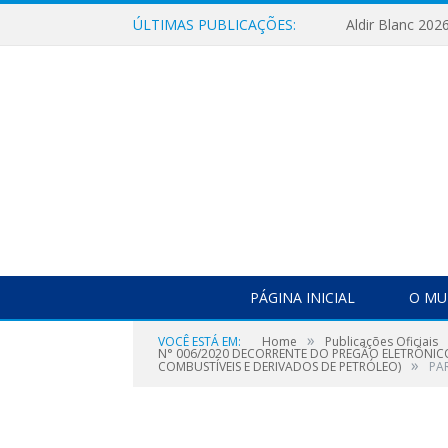
ÚLTIMAS PUBLICAÇÕES:
Aldir Blanc 202
PÁGINA INICIAL
O MU
»
VOCÊ ESTÁ EM:
Home
Publicações Oficiais
N° 006/2020 DECORRENTE DO PREGÃO ELETRÔNICO 
»
COMBUSTÍVEIS E DERIVADOS DE PETRÓLEO)
PAR