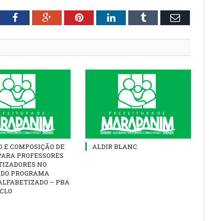
tter
Facebook
Google+
Pinterest
LinkedIn
Tumblr
Email
O E COMPOSIÇÃO DE
ALDIR BLANC
PARA PROFESSORES
TIZADORES NO
 DO PROGRAMA
ALFABETIZADO – PBA
ICLO