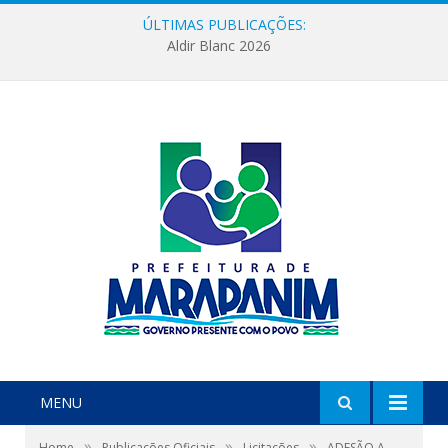
ÚLTIMAS PUBLICAÇÕES:
Aldir Blanc 2026
MENU
»
»
»
Home
Publicações Oficiais
Licitações
ADESÃO A