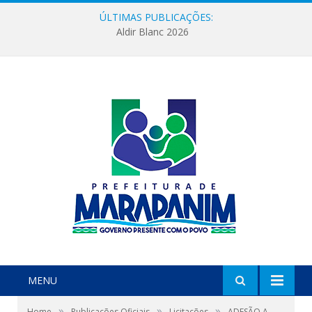
ÚLTIMAS PUBLICAÇÕES:
Aldir Blanc 2026
MENU
»
»
»
Home
Publicações Oficiais
Licitações
ADESÃO A