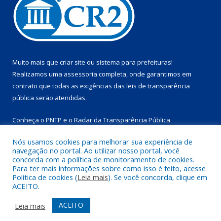
Muito mais que
criar site
ou
sistema para prefeituras
!
Realizamos uma
assessoria
completa, onde garantimos em
contrato que todas as exigências das
leis de transparência
pública
serão atendidas.
Conheça o
PNTP
e o
Radar da Transparência Pública
Nós usamos cookies para melhorar sua experiência de
navegação no portal. Ao utilizar nosso portal, você
concorda com a política de monitoramento de cookies.
Para ter mais informações sobre como isso é feito, acesse
Todos os direitos reservados a Prefeitura Municipal de
Política de cookies (
Leia mais
). Se você concorda, clique em
Marapanim.
ACEITO.
Mapa do Site
Acessar Área Administrativa
ACEITO
Leia mais
Acessar Webmail