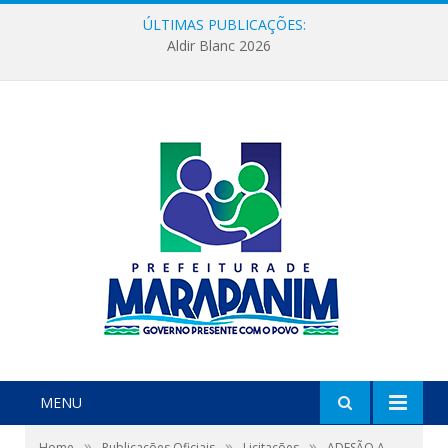
ÚLTIMAS PUBLICAÇÕES:
Aldir Blanc 2026
MENU
»
»
»
Home
Publicações Oficiais
Licitações
ADESÃO A