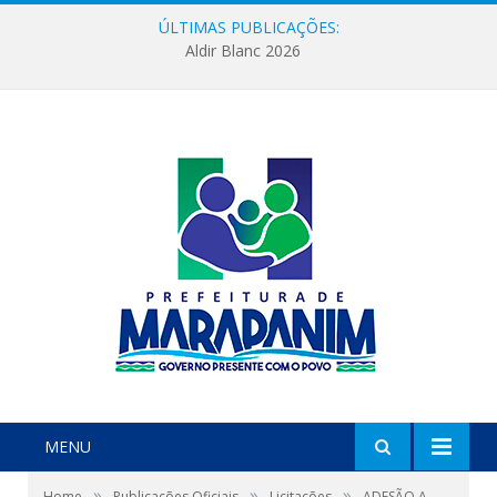
ÚLTIMAS PUBLICAÇÕES:
Aldir Blanc 2026
MENU
»
»
»
Home
Publicações Oficiais
Licitações
ADESÃO A