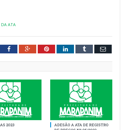
 DA ATA
tter
Facebook
Google+
Pinterest
LinkedIn
Tumblr
Email
AS 2023
ADESÃO A ATA DE REGISTRO