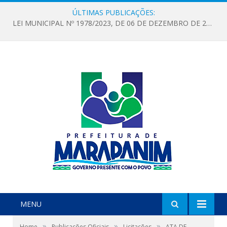
ÚLTIMAS PUBLICAÇÕES:
LEI MUNICIPAL Nº 1978/2023, DE 06 DE DEZEMBRO DE 2023 (LOA 2024-Estima a receita e fixa a despesa, em igual valor, do município de Marapanim, estado do Pará, para o exercício financeiro de 2024)
MENU
»
»
»
Home
Publicações Oficiais
Licitações
ATA DE