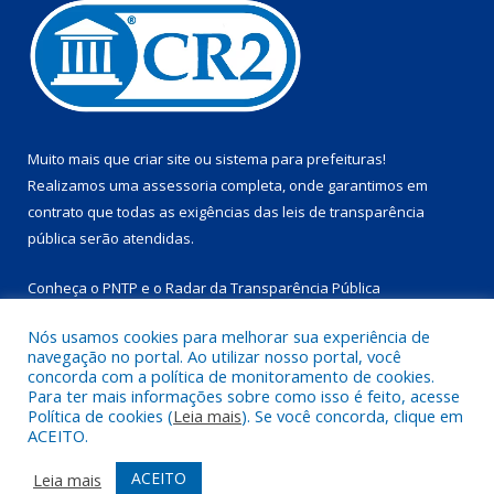
Muito mais que
criar site
ou
sistema para prefeituras
!
Realizamos uma
assessoria
completa, onde garantimos em
contrato que todas as exigências das
leis de transparência
pública
serão atendidas.
Conheça o
PNTP
e o
Radar da Transparência Pública
Nós usamos cookies para melhorar sua experiência de
navegação no portal. Ao utilizar nosso portal, você
concorda com a política de monitoramento de cookies.
Para ter mais informações sobre como isso é feito, acesse
Todos os direitos reservados a Prefeitura Municipal de
Política de cookies (
Leia mais
). Se você concorda, clique em
Marapanim.
ACEITO.
Mapa do Site
Acessar Área Administrativa
ACEITO
Leia mais