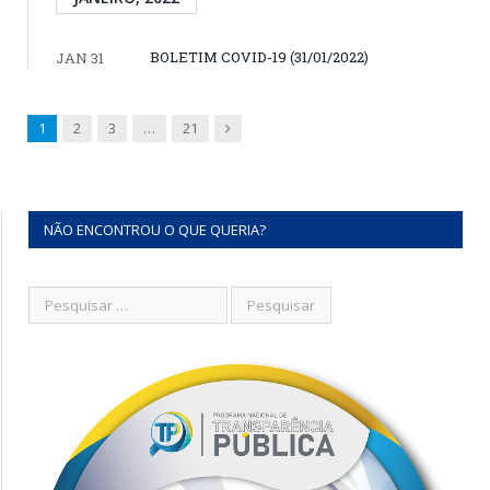
BOLETIM COVID-19 (31/01/2022)
JAN 31
Next
1
2
3
…
21
NÃO ENCONTROU O QUE QUERIA?