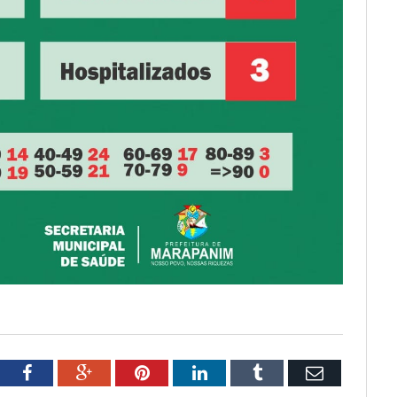
tter
Facebook
Google+
Pinterest
LinkedIn
Tumblr
Email