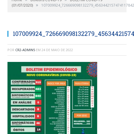
»
(01/07/2020)
107009924_726669098132279_4563442157474117842
107009924_726669098132279_4563442157
POR
CR2-ADMIN5
EM
24 DE MAIO DE 2022