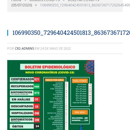
»
(05/07/2020)
106990350_729640424501813_8636736717202645499
106990350_729640424501813_8636736717
POR
CR2-ADMIN5
EM
24 DE MAIO DE 2022