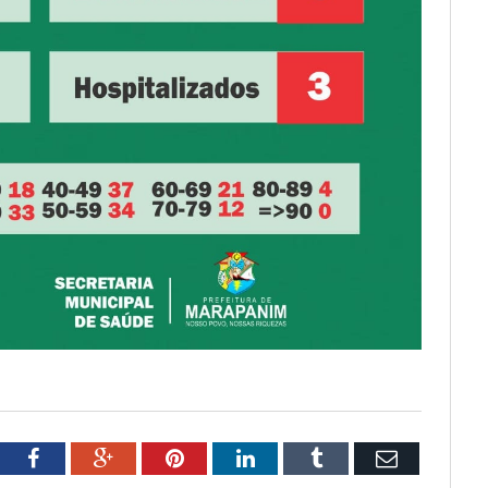
tter
Facebook
Google+
Pinterest
LinkedIn
Tumblr
Email