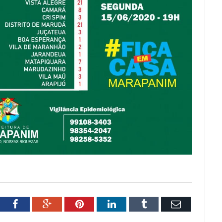
tter
Facebook
Google+
Pinterest
LinkedIn
Tumblr
Email