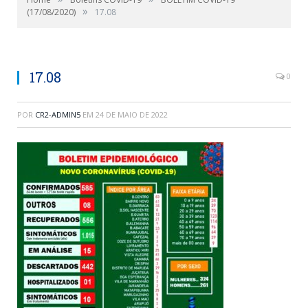
»
(17/08/2020)
17.08
17.08
0
POR
CR2-ADMIN5
EM
24 DE MAIO DE 2022