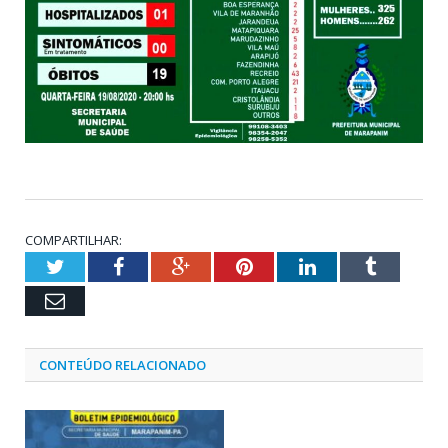
COMPARTILHAR:
Twitter
Facebook
Google+
Pinterest
LinkedIn
Tumblr
Email
CONTEÚDO RELACIONADO