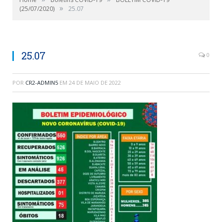
»
(25/07/2020)
25.07
25.07
0
POR
CR2-ADMIN5
EM
24 DE MAIO DE 2022