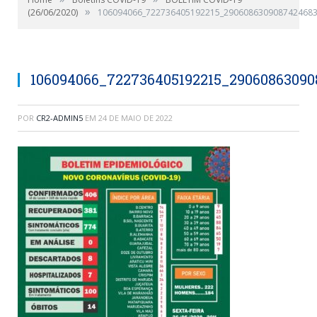
»
(26/06/2020)
106094066_722736405192215_2906086309087424683
106094066_722736405192215_2906086309
POR
CR2-ADMIN5
EM
24 DE MAIO DE 2022