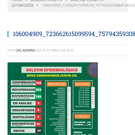
»
(27/06/2020)
106004909_723662615099594_7579435930884146325
106004909_723662615099594_7579435930
POR
CR2-ADMIN5
EM
24 DE MAIO DE 2022