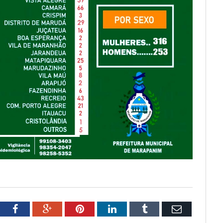
tter
Facebook
Google+
Pinterest
LinkedIn
Tumblr
Email