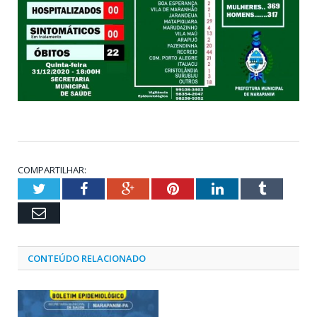
COMPARTILHAR:
Twitter
Facebook
Google+
Pinterest
LinkedIn
Tumblr
Email
CONTEÚDO RELACIONADO