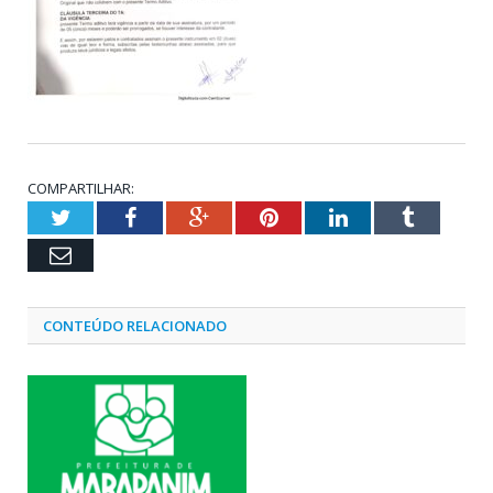
COMPARTILHAR:
Twitter
Facebook
Google+
Pinterest
LinkedIn
Tumblr
Email
CONTEÚDO RELACIONADO