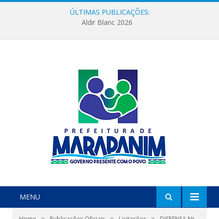
ÚLTIMAS PUBLICAÇÕES:
Aldir Blanc 2026
MENU
»
»
»
Home
Publicações Oficiais
Licitações
DISPENSA Nº