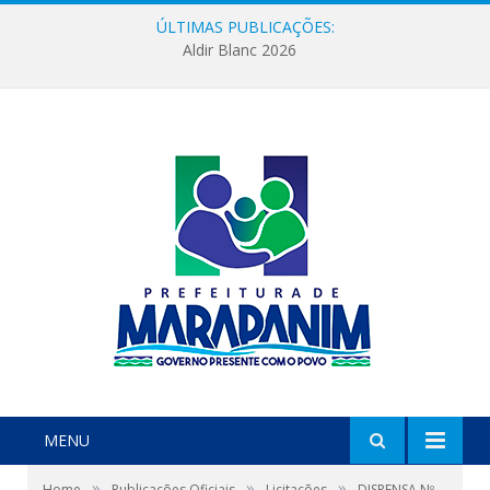
ÚLTIMAS PUBLICAÇÕES:
Aldir Blanc 2026
MENU
»
»
»
Home
Publicações Oficiais
Licitações
DISPENSA Nº