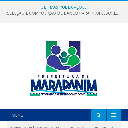
ÚLTIMAS PUBLICAÇÕES:
SELEÇÃO E COMPOSIÇÃO DE BANCO PARA PROFESSORES ALFABETIZADORES NO ÂMBITO DO PROGRAMA BRASIL ALFABETIZADO – PBA NOVO CICLO
MENU
»
»
»
Home
Publicações Oficiais
Licitações
DISPENSA Nº