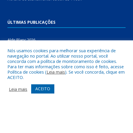
ÚLTIMAS PUBLICAÇÕES
Aldir Blanc 2026
Nós usamos cookies para melhorar sua experiência de
SELEÇÃO E COMPOSIÇÃO DE BANCO PARA PROFESSORES
navegação no portal. Ao utilizar nosso portal, você
ALFABETIZADORES NO ÂMBITO DO PROGRAMA BRASIL
concorda com a política de monitoramento de cookies.
ALFABETIZADO – PBA NOVO CICLO
Para ter mais informações sobre como isso é feito, acesse
Política de cookies (
Leia mais
). Se você concorda, clique em
ACEITO.
ALDIR BLANC
ACEITO
Leia mais
DESENVOLVIDO POR CR2