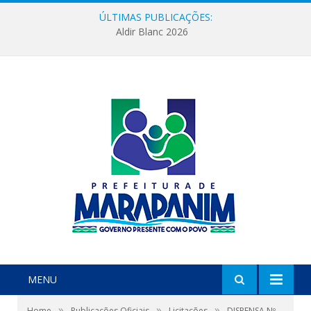
ÚLTIMAS PUBLICAÇÕES:
Aldir Blanc 2026
MENU
»
»
»
Home
Publicações Oficiais
Licitações
DISPENSA Nº