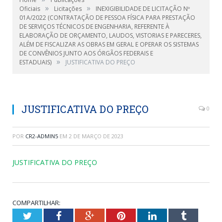
»
»
Oficiais
Licitações
INEXIGIBILIDADE DE LICITAÇÃO Nº
01A/2022 (CONTRATAÇÃO DE PESSOA FÍSICA PARA PRESTAÇÃO
DE SERVIÇOS TÉCNICOS DE ENGENHARIA, REFERENTE À
ELABORAÇÃO DE ORÇAMENTO, LAUDOS, VISTORIAS E PARECERES,
ALÉM DE FISCALIZAR AS OBRAS EM GERAL E OPERAR OS SISTEMAS
DE CONVÊNIOS JUNTO AOS ÓRGÃOS FEDERAIS E
»
ESTADUAIS)
JUSTIFICATIVA DO PREÇO
JUSTIFICATIVA DO PREÇO
0
POR
CR2-ADMIN5
EM
2 DE MARÇO DE 2023
JUSTIFICATIVA DO PREÇO
COMPARTILHAR:
Twitter
Facebook
Google+
Pinterest
LinkedIn
Tumblr