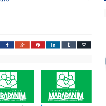
tter
Facebook
Google+
Pinterest
LinkedIn
Tumblr
Email