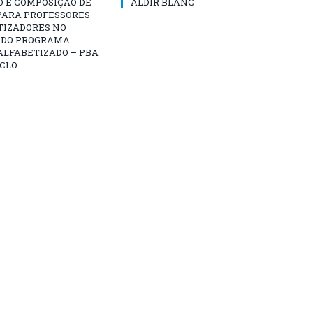
O E COMPOSIÇÃO DE
ALDIR BLANC
PARA PROFESSORES
TIZADORES NO
 DO PROGRAMA
ALFABETIZADO – PBA
ICLO