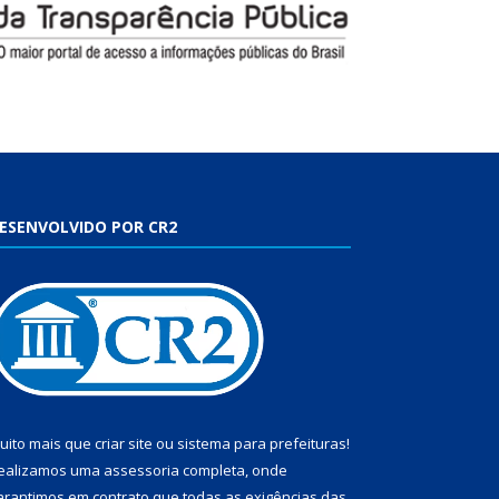
ESENVOLVIDO POR CR2
uito mais que
criar site
ou
sistema para prefeituras
!
ealizamos uma
assessoria
completa, onde
arantimos em contrato que todas as exigências das