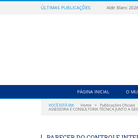
ÚLTIMAS PUBLICAÇÕES:
Aldir Blanc 202
PÁGINA INICIAL
O MU
»
VOCÊ ESTÁ EM:
Home
Publicações Oficiais
ASSESSORIA E CONSULTORIA TÉCNICA JUNTO A GEST
PARECER DO CONTROLE INT