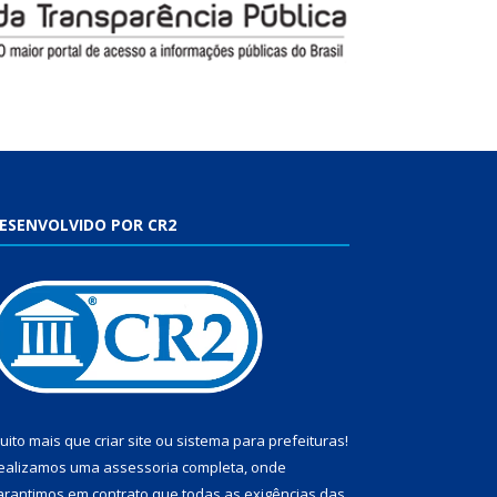
ESENVOLVIDO POR CR2
uito mais que
criar site
ou
sistema para prefeituras
!
ealizamos uma
assessoria
completa, onde
arantimos em contrato que todas as exigências das