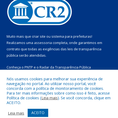
Muito mais que
criar site
ou
sistema para prefeituras
!
Realizamos uma
assessoria
completa, onde garantimos em
contrato que todas as exigências das
leis de transparência
pública
serão atendidas.
Conheça o
PNTP
e o
Radar da Transparência Pública
Nós usamos cookies para melhorar sua experiência de
navegação no portal. Ao utilizar nosso portal, você
concorda com a política de monitoramento de cookies.
Para ter mais informações sobre como isso é feito, acesse
Todos os direitos reservados a Prefeitura Municipal de
Política de cookies (
Leia mais
). Se você concorda, clique em
Marapanim.
ACEITO.
Mapa do Site
Acessar Área Administrativa
ACEITO
Leia mais
Acessar Webmail