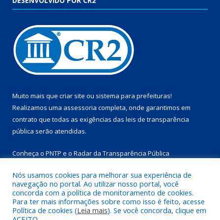
DESENVOLVIDO POR CR2
Muito mais que
criar site
ou
sistema para prefeituras
!
Realizamos uma
assessoria
completa, onde garantimos em
contrato que todas as exigências das
leis de transparência
pública
serão atendidas.
Conheça o
PNTP
e o
Radar da Transparência Pública
Nós usamos cookies para melhorar sua experiência de
navegação no portal. Ao utilizar nosso portal, você
concorda com a política de monitoramento de cookies.
Para ter mais informações sobre como isso é feito, acesse
Todos os direitos reservados a Prefeitura Municipal de
Política de cookies (
Leia mais
). Se você concorda, clique em
Marapanim.
ACEITO.