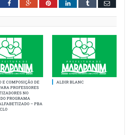
tter
Facebook
Google+
Pinterest
LinkedIn
Tumblr
Email
O E COMPOSIÇÃO DE
ALDIR BLANC
PARA PROFESSORES
TIZADORES NO
 DO PROGRAMA
ALFABETIZADO – PBA
ICLO