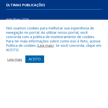
ÚLTIMAS PUBLICAÇÕES
Aldir Blanc 2026
Nós usamos cookies para melhorar sua experiência de
SELEÇÃO E COMPOSIÇÃO DE BANCO PARA PROFESSORES
navegação no portal. Ao utilizar nosso portal, você
ALFABETIZADORES NO ÂMBITO DO PROGRAMA BRASIL
concorda com a política de monitoramento de cookies.
ALFABETIZADO – PBA NOVO CICLO
Para ter mais informações sobre como isso é feito, acesse
Política de cookies (
Leia mais
). Se você concorda, clique em
ACEITO.
ALDIR BLANC
ACEITO
Leia mais
DESENVOLVIDO POR CR2