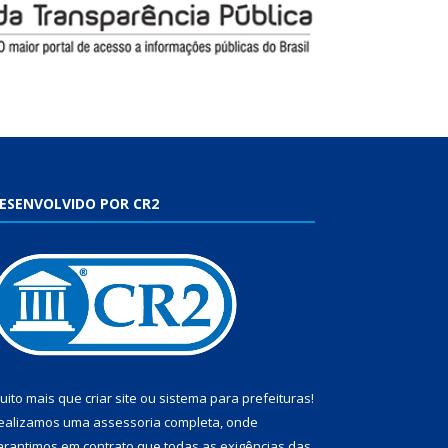
ESENVOLVIDO POR CR2
uito mais que
criar site
ou
sistema para prefeituras
!
ealizamos uma
assessoria
completa, onde
arantimos em contrato que todas as exigências das