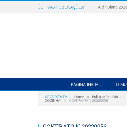
ÚLTIMAS PUBLICAÇÕES:
Aldir Blanc 202
PÁGINA INICIAL
O MU
»
VOCÊ ESTÁ EM:
Home
Publicações Oficiais
»
COZINHA)
CONTRATO N 20220056
CONTRATO N 20220056