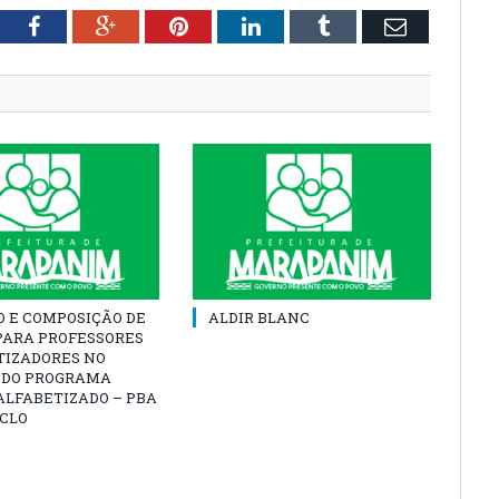
tter
Facebook
Google+
Pinterest
LinkedIn
Tumblr
Email
O E COMPOSIÇÃO DE
ALDIR BLANC
PARA PROFESSORES
TIZADORES NO
 DO PROGRAMA
ALFABETIZADO – PBA
ICLO