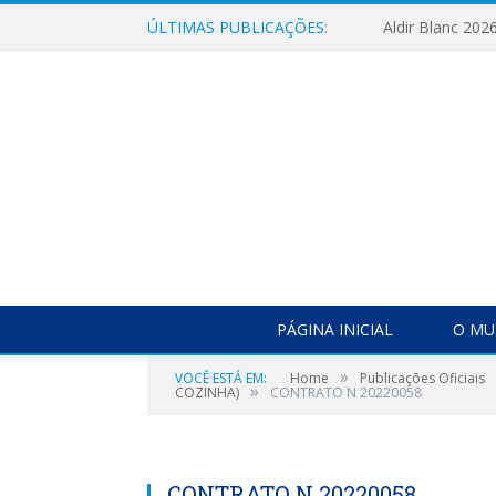
ÚLTIMAS PUBLICAÇÕES:
Aldir Blanc 202
PÁGINA INICIAL
O MU
»
VOCÊ ESTÁ EM:
Home
Publicações Oficiais
»
COZINHA)
CONTRATO N 20220058
CONTRATO N 20220058