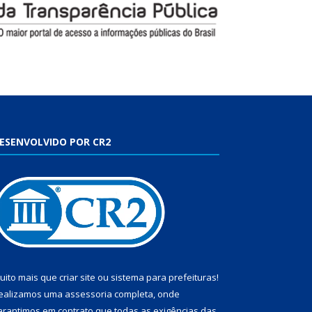
ESENVOLVIDO POR CR2
uito mais que
criar site
ou
sistema para prefeituras
!
ealizamos uma
assessoria
completa, onde
arantimos em contrato que todas as exigências das