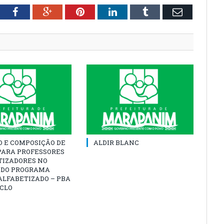
tter
Facebook
Google+
Pinterest
LinkedIn
Tumblr
Email
O E COMPOSIÇÃO DE
ALDIR BLANC
PARA PROFESSORES
TIZADORES NO
 DO PROGRAMA
ALFABETIZADO – PBA
ICLO