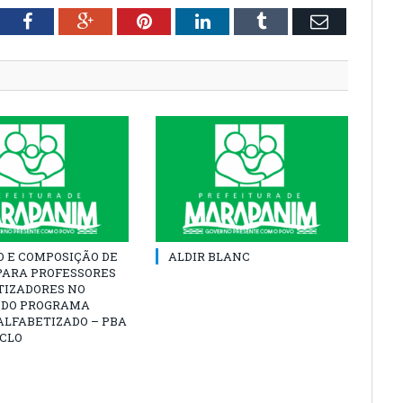
tter
Facebook
Google+
Pinterest
LinkedIn
Tumblr
Email
O E COMPOSIÇÃO DE
ALDIR BLANC
PARA PROFESSORES
TIZADORES NO
 DO PROGRAMA
ALFABETIZADO – PBA
ICLO