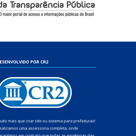
ESENVOLVIDO POR CR2
uito mais que
criar site
ou
sistema para prefeituras
!
ealizamos uma
assessoria
completa, onde
arantimos em contrato que todas as exigências das