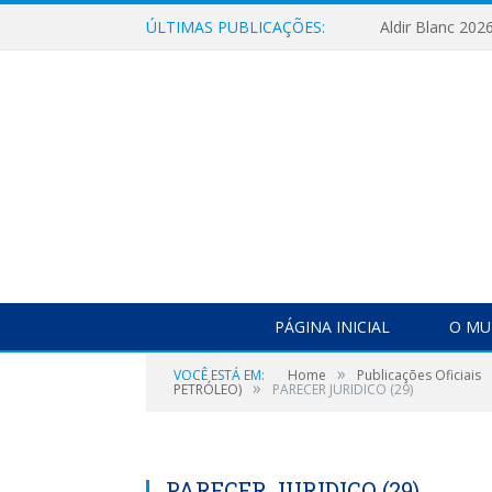
ÚLTIMAS PUBLICAÇÕES:
Aldir Blanc 202
PÁGINA INICIAL
O MU
»
VOCÊ ESTÁ EM:
Home
Publicações Oficiais
»
PETRÓLEO)
PARECER JURIDICO (29)
PARECER JURIDICO (29)