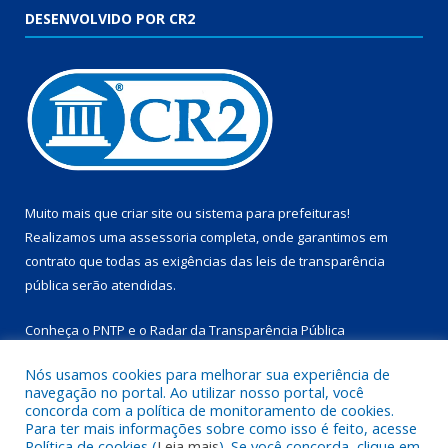
DESENVOLVIDO POR CR2
Muito mais que
criar site
ou
sistema para prefeituras
!
Realizamos uma
assessoria
completa, onde garantimos em
contrato que todas as exigências das
leis de transparência
pública
serão atendidas.
Conheça o
PNTP
e o
Radar da Transparência Pública
Nós usamos cookies para melhorar sua experiência de
navegação no portal. Ao utilizar nosso portal, você
concorda com a política de monitoramento de cookies.
Para ter mais informações sobre como isso é feito, acesse
Todos os direitos reservados a Prefeitura Municipal de
Política de cookies (
Leia mais
). Se você concorda, clique em