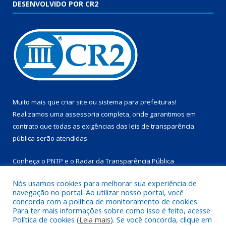
DESENVOLVIDO POR CR2
Muito mais que
criar site
ou
sistema para prefeituras
!
Realizamos uma
assessoria
completa, onde garantimos em
contrato que todas as exigências das
leis de transparência
pública
serão atendidas.
Conheça o
PNTP
e o
Radar da Transparência Pública
Nós usamos cookies para melhorar sua experiência de
navegação no portal. Ao utilizar nosso portal, você
concorda com a política de monitoramento de cookies.
Para ter mais informações sobre como isso é feito, acesse
Todos os direitos reservados a Prefeitura Municipal de
Política de cookies (
Leia mais
). Se você concorda, clique em
Marapanim.