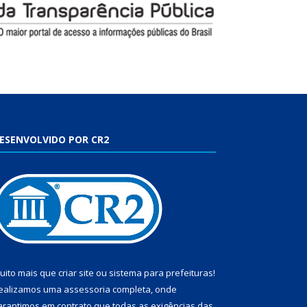
ESENVOLVIDO POR CR2
uito mais que
criar site
ou
sistema para prefeituras
!
ealizamos uma
assessoria
completa, onde
arantimos em contrato que todas as exigências das