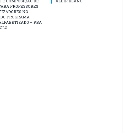
O E COMPOSIÇÃO DE
ALDIR BLANC
PARA PROFESSORES
TIZADORES NO
 DO PROGRAMA
ALFABETIZADO – PBA
ICLO