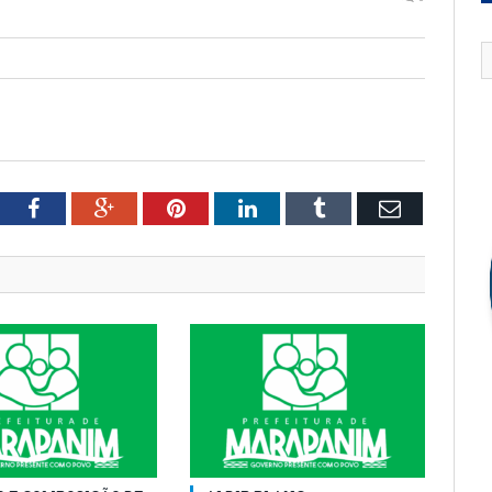
tter
Facebook
Google+
Pinterest
LinkedIn
Tumblr
Email