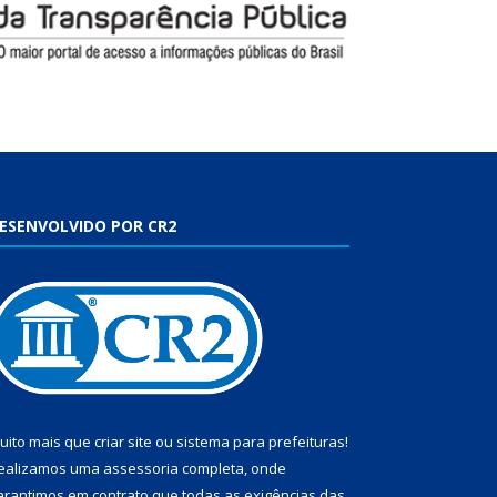
ESENVOLVIDO POR CR2
uito mais que
criar site
ou
sistema para prefeituras
!
ealizamos uma
assessoria
completa, onde
arantimos em contrato que todas as exigências das