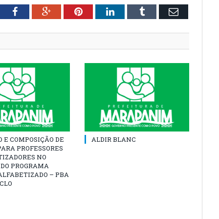
tter
Facebook
Google+
Pinterest
LinkedIn
Tumblr
Email
O E COMPOSIÇÃO DE
ALDIR BLANC
PARA PROFESSORES
TIZADORES NO
 DO PROGRAMA
ALFABETIZADO – PBA
ICLO