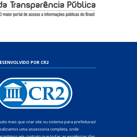
ESENVOLVIDO POR CR2
uito mais que
criar site
ou
sistema para prefeituras
!
ealizamos uma
assessoria
completa, onde
arantimos em contrato que todas as exigências das