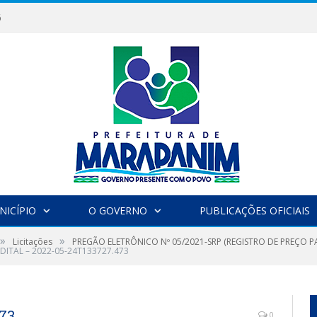
6
NICÍPIO
O GOVERNO
PUBLICAÇÕES OFICIAIS
»
»
Licitações
PREGÃO ELETRÔNICO Nº 05/2021-SRP (REGISTRO DE PREÇO 
EDITAL – 2022-05-24T133727.473
73
0