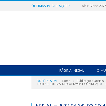
ÚLTIMAS PUBLICAÇÕES:
Aldir Blanc 202
PÁGINA INICIAL
O MU
»
VOCÊ ESTÁ EM:
Home
Publicações Oficiais
»
HIGIENE, LIMPEZA, DESCARTÁVEIS E COZINHA)
EDITAL – 2022-05-24T133727.4