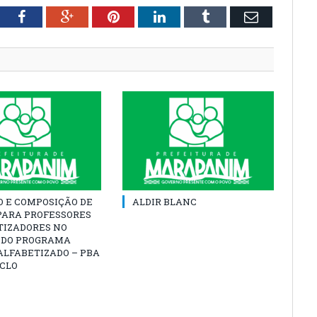
tter
Facebook
Google+
Pinterest
LinkedIn
Tumblr
Email
O E COMPOSIÇÃO DE
ALDIR BLANC
PARA PROFESSORES
TIZADORES NO
 DO PROGRAMA
ALFABETIZADO – PBA
ICLO