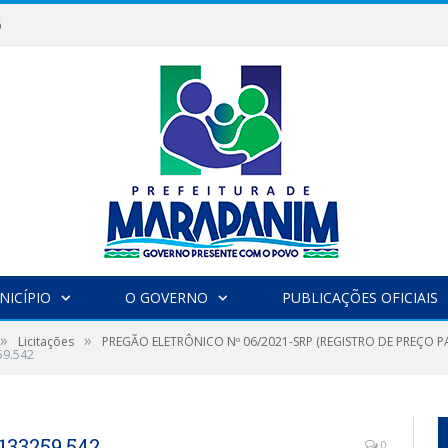
6
NICÍPIO
O GOVERNO
PUBLICAÇÕES OFICIAIS
»
»
Licitações
PREGÃO ELETRÔNICO Nº 06/2021-SRP (REGISTRO DE PREÇO 
59.542
133259.542
0