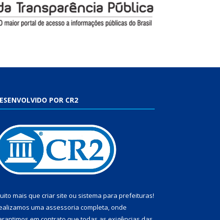
ESENVOLVIDO POR CR2
uito mais que
criar site
ou
sistema para prefeituras
!
ealizamos uma
assessoria
completa, onde
arantimos em contrato que todas as exigências das