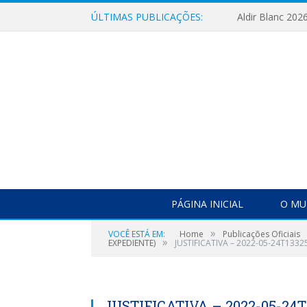
ÚLTIMAS PUBLICAÇÕES:
Aldir Blanc 202
PÁGINA INICIAL
O MU
»
VOCÊ ESTÁ EM:
Home
Publicações Oficiais
»
EXPEDIENTE)
JUSTIFICATIVA – 2022-05-24T1332
JUSTIFICATIVA – 2022-05-24T