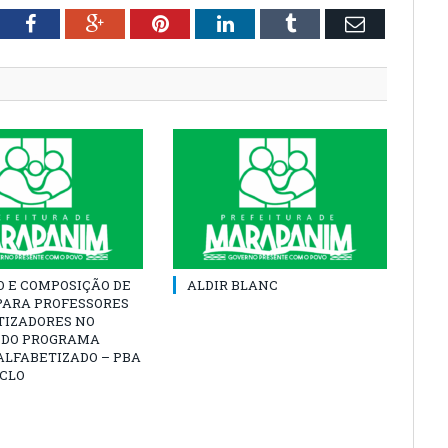
tter
Facebook
Google+
Pinterest
LinkedIn
Tumblr
Email
O E COMPOSIÇÃO DE
ALDIR BLANC
PARA PROFESSORES
TIZADORES NO
 DO PROGRAMA
ALFABETIZADO – PBA
ICLO