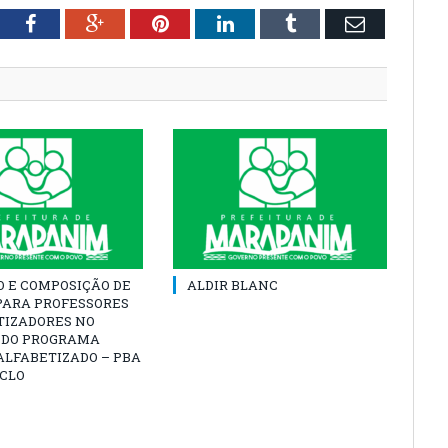
tter
Facebook
Google+
Pinterest
LinkedIn
Tumblr
Email
O E COMPOSIÇÃO DE
ALDIR BLANC
PARA PROFESSORES
TIZADORES NO
 DO PROGRAMA
ALFABETIZADO – PBA
ICLO