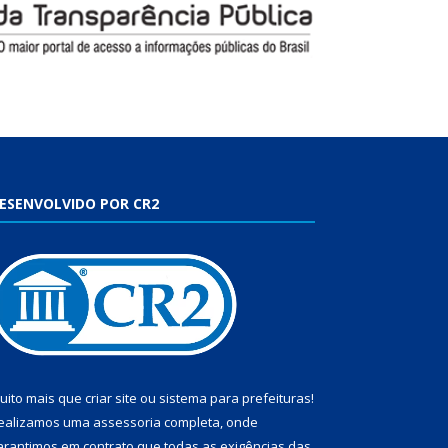
ESENVOLVIDO POR CR2
uito mais que
criar site
ou
sistema para prefeituras
!
ealizamos uma
assessoria
completa, onde
arantimos em contrato que todas as exigências das