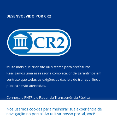
DESENVOLVIDO POR CR2
Muito mais que
criar site
ou
sistema para prefeituras
!
Realizamos uma
assessoria
completa, onde garantimos em
contrato que todas as exigências das
leis de transparência
pública
serão atendidas.
Conheça o
PNTP
e o
Radar da Transparência Pública
Nós usamos cookies para melhorar sua experiência de
navegação no portal. Ao utilizar nosso portal, você