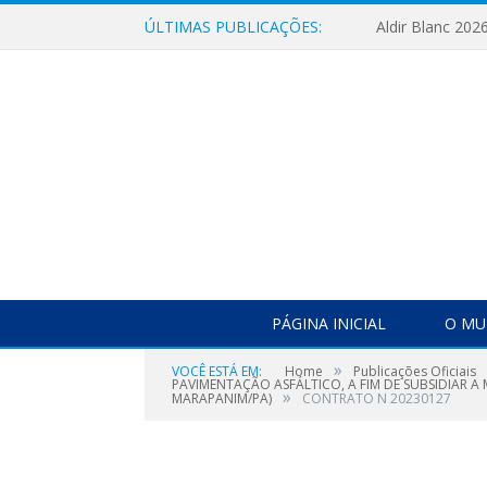
ÚLTIMAS PUBLICAÇÕES:
Aldir Blanc 202
PÁGINA INICIAL
O MU
»
VOCÊ ESTÁ EM:
Home
Publicações Oficiais
PAVIMENTAÇÃO ASFÁLTICO, A FIM DE SUBSIDIAR 
»
MARAPANIM/PA)
CONTRATO N 20230127