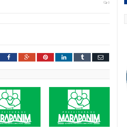
0
tter
Facebook
Google+
Pinterest
LinkedIn
Tumblr
Email