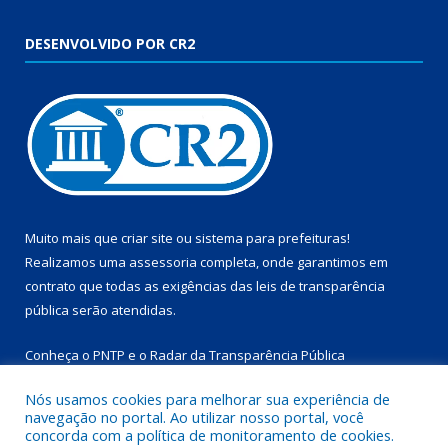
DESENVOLVIDO POR CR2
Muito mais que
criar site
ou
sistema para prefeituras
!
Realizamos uma
assessoria
completa, onde garantimos em
contrato que todas as exigências das
leis de transparência
pública
serão atendidas.
Conheça o
PNTP
e o
Radar da Transparência Pública
Nós usamos cookies para melhorar sua experiência de
navegação no portal. Ao utilizar nosso portal, você
concorda com a política de monitoramento de cookies.